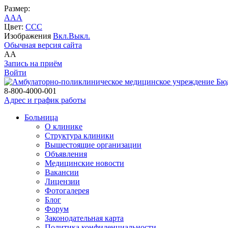
Размер:
A
A
A
Цвет:
C
C
C
Изображения
Вкл.
Выкл.
Обычная версия сайта
A
A
Запись на приём
Войти
Бю
8-800-4000-001
Адрес и график работы
Больница
О клинике
Структура клиники
Вышестоящие организации
Объявления
Медицинские новости
Вакансии
Лицензии
Фотогалерея
Блог
Форум
Законодательная карта
Политика конфиденциальности