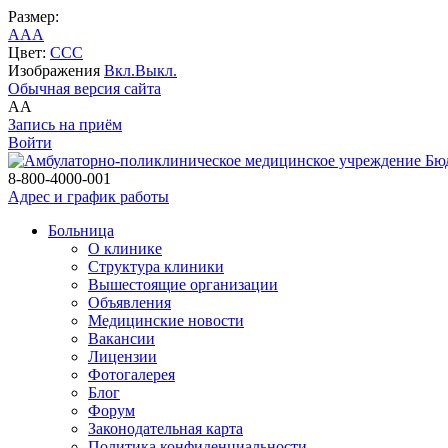
Размер:
A
A
A
Цвет:
C
C
C
Изображения
Вкл.
Выкл.
Обычная версия сайта
A
A
Запись на приём
Войти
Бю
8-800-4000-001
Адрес и график работы
Больница
О клинике
Структура клиники
Вышестоящие организации
Объявления
Медицинские новости
Вакансии
Лицензии
Фотогалерея
Блог
Форум
Законодательная карта
Политика конфиденциальности