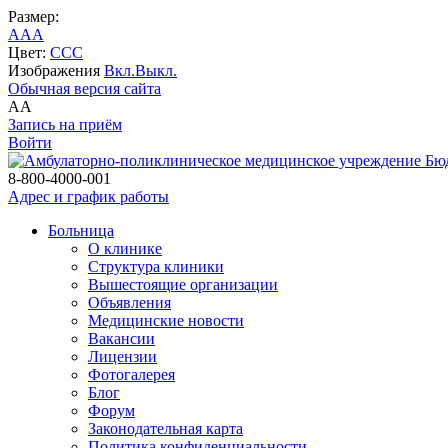
Размер:
A
A
A
Цвет:
C
C
C
Изображения
Вкл.
Выкл.
Обычная версия сайта
A
A
Запись на приём
Войти
Бю
8-800-4000-001
Адрес и график работы
Больница
О клинике
Структура клиники
Вышестоящие организации
Объявления
Медицинские новости
Вакансии
Лицензии
Фотогалерея
Блог
Форум
Законодательная карта
Политика конфиденциальности