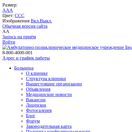
Размер:
A
A
A
Цвет:
C
C
C
Изображения
Вкл.
Выкл.
Обычная версия сайта
A
A
Запись на приём
Войти
Бю
8-800-4000-001
Адрес и график работы
Больница
О клинике
Структура клиники
Вышестоящие организации
Объявления
Медицинские новости
Вакансии
Лицензии
Фотогалерея
Блог
Форум
Законодательная карта
Политика конфиденциальности