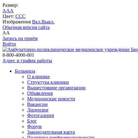
Размер:
A
A
A
Цвет:
C
C
C
Изображения
Вкл.
Выкл.
Обычная версия сайта
A
A
Запись на приём
Войти
Бю
8-800-4000-001
Адрес и график работы
Больница
О клинике
Структура клиники
Вышестоящие организации
Объявления
Медицинские новости
Вакансии
Лицензии
Фотогалерея
Блог
Форум
Законодательная карта
Политика конфиденциальности