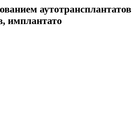
зованием аутотрансплантатов
в, имплантато